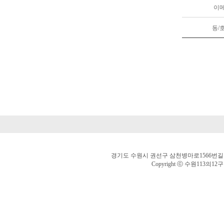
이
동/
경기도 수원시 권선구 삼천병마로1566번길 42,2층(오
Copyright ⓒ 수원113의12