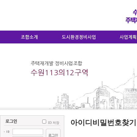
공지사항
사업소개
투시도
구역소개
운영규정
위치도
주택재개발 정비사업조합
오시는길
건축개요1
수원113의12구역
건축개요2
건축개요3
일정관리
아이디비밀번호찾기
ID 저장